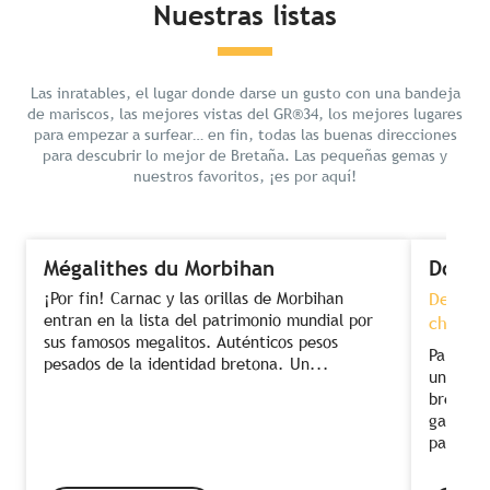
Nuestras listas
Las inratables, el lugar donde darse un gusto con una bandeja
de mariscos, las mejores vistas del GR®34, los mejores lugares
para empezar a surfear… en fin, todas las buenas direcciones
para descubrir lo mejor de Bretaña. Las pequeñas gemas y
nuestros favoritos, ¡es por aquí!
Mégalithes du Morbihan
Dormi
¡Por fin! Carnac y las orillas de Morbihan
Descans
entran en la lista del patrimonio mundial por
chef co
sus famosos megalitos. Auténticos pesos
Para dis
pesados de la identidad bretona. Un...
una com
bretón. 
gastronó
para...