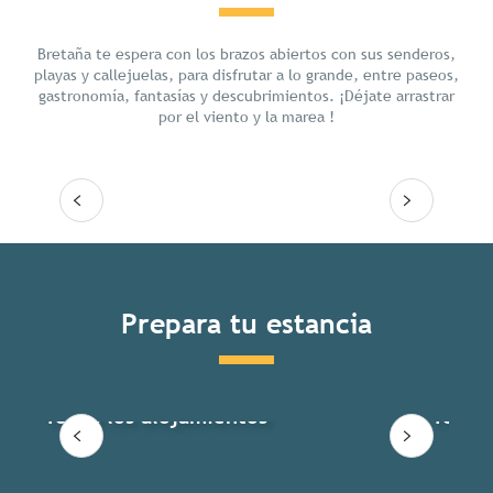
Chill
Bretaña te espera con los brazos abiertos con sus senderos,
playas y callejuelas, para disfrutar a lo grande, entre paseos,
gastronomía, fantasías y descubrimientos. ¡Déjate arrastrar
por el viento y la marea !
Seguir leyendo
Prepara tu estancia
Todos los alojamientos
Todas 