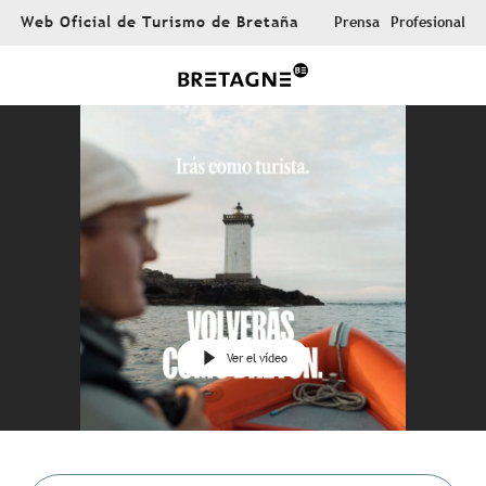
Aller
Web Oficial de Turismo de Bretaña
Prensa
Profesional
au
contenu
principal
Ver el vídeo