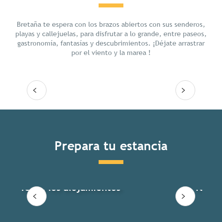
Chill
Bretaña te espera con los brazos abiertos con sus senderos,
playas y callejuelas, para disfrutar a lo grande, entre paseos,
gastronomía, fantasías y descubrimientos. ¡Déjate arrastrar
por el viento y la marea !
Seguir leyendo
Prepara tu estancia
Todos los alojamientos
Todas 