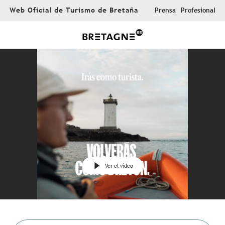
Aller
Web Oficial de Turismo de Bretaña
Prensa
Profesional
au
contenu
principal
Ver el vídeo