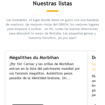
Nuestras listas
Las inratables, el lugar donde darse un gusto con una bandeja
de mariscos, las mejores vistas del GR®34, los mejores lugares
para empezar a surfear… en fin, todas las buenas direcciones
para descubrir lo mejor de Bretaña. Las pequeñas gemas y
nuestros favoritos, ¡es por aquí!
Mégalithes du Morbihan
Dormi
¡Por fin! Carnac y las orillas de Morbihan
Descans
entran en la lista del patrimonio mundial por
chef co
sus famosos megalitos. Auténticos pesos
Para dis
pesados de la identidad bretona. Un...
una com
bretón. 
gastronó
para...