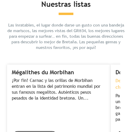
Nuestras listas
Las inratables, el lugar donde darse un gusto con una bandeja
de mariscos, las mejores vistas del GR®34, los mejores lugares
para empezar a surfear… en fin, todas las buenas direcciones
para descubrir lo mejor de Bretaña. Las pequeñas gemas y
nuestros favoritos, ¡es por aquí!
Mégalithes du Morbihan
Dormi
¡Por fin! Carnac y las orillas de Morbihan
Descans
entran en la lista del patrimonio mundial por
chef co
sus famosos megalitos. Auténticos pesos
Para dis
pesados de la identidad bretona. Un...
una com
bretón. 
gastronó
para...