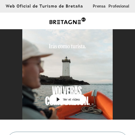
Aller
Web Oficial de Turismo de Bretaña
Prensa
Profesional
au
contenu
principal
Ver el vídeo