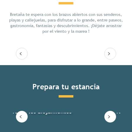
Chill
Bretaña te espera con los brazos abiertos con sus senderos,
playas y callejuelas, para disfrutar a lo grande, entre paseos,
gastronomía, fantasías y descubrimientos. ¡Déjate arrastrar
por el viento y la marea !
Seguir leyendo
Prepara tu estancia
Todos los alojamientos
Todas 