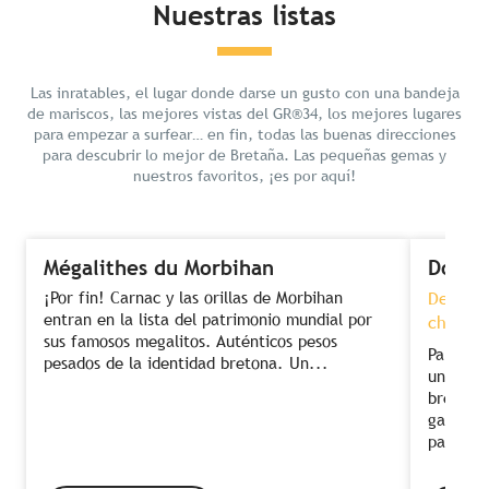
Nuestras listas
Las inratables, el lugar donde darse un gusto con una bandeja
de mariscos, las mejores vistas del GR®34, los mejores lugares
para empezar a surfear… en fin, todas las buenas direcciones
para descubrir lo mejor de Bretaña. Las pequeñas gemas y
nuestros favoritos, ¡es por aquí!
Mégalithes du Morbihan
Dormi
¡Por fin! Carnac y las orillas de Morbihan
Descans
entran en la lista del patrimonio mundial por
chef co
sus famosos megalitos. Auténticos pesos
Para dis
pesados de la identidad bretona. Un...
una com
bretón. 
gastronó
para...