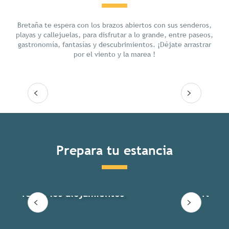
Chill
Bretaña te espera con los brazos abiertos con sus senderos,
playas y callejuelas, para disfrutar a lo grande, entre paseos,
gastronomía, fantasías y descubrimientos. ¡Déjate arrastrar
por el viento y la marea !
Seguir leyendo
Prepara tu estancia
Todos los alojamientos
Todas 