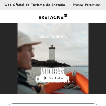
Aller
Web Oficial de Turismo de Bretaña
Prensa
Profesional
au
contenu
principal
Ver el vídeo