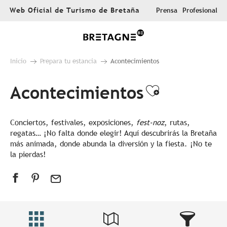
Aller
Web Oficial de Turismo de Bretaña
Prensa
Profesional
au
contenu
principal
Inicio
Prepara tu estancia
Acontecimientos
Acontecimientos
Ajouter au
Conciertos, festivales, exposiciones,
fest-noz
, rutas,
regatas… ¡No falta donde elegir! Aquí descubrirás la Bretaña
más animada, donde abunda la diversión y la fiesta. ¡No te
la pierdas!