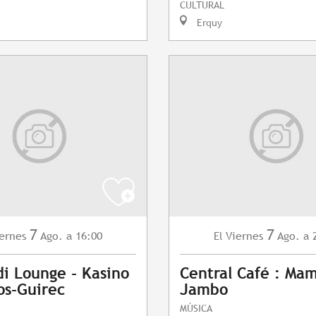
CULTURAL
Erquy
7
7
ernes
Ago.
a 16:00
Viernes
Ago.
a 
El
i Lounge - Kasino
Central Café : Ma
os-Guirec
Jambo
MÚSICA