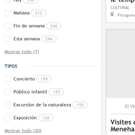
CULTURAL
Mañana
212
Plougonv
Fin de semana
246
Esta semana
296
Mostrar todo (7)
TIPOS
Concierto
159
Público infantil
155
Excursión de la naturaleza
155
Vi
El
Exposición
126
Visites
Meneh
Mostrar todo (20)