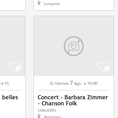
Locquirec
7
14:15
Viernes
Ago.
a 19:00
El
t belles
Concert - Barbara Zimmer
- Chanson Folk
CONCIERTO
Rostrenen