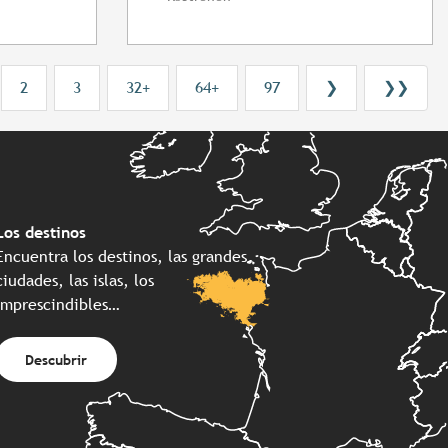
2
3
32+
64+
97
❯
❯❯
Los destinos
Encuentra los destinos, las grandes
ciudades, las islas, los
imprescindibles…
Descubrir