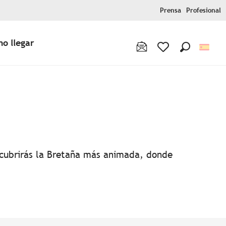
Prensa
Profesional
o llegar
Buscar
Voir les favoris
favoris
escubrirás la Bretaña más animada, donde