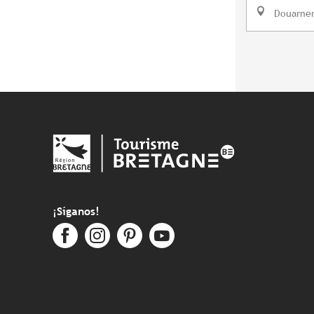
Douarne
¡Síganos!