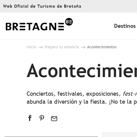
Aller
Web Oficial de Turismo de Bretaña
au
contenu
principal
Destinos
Inicio
Prepara tu estancia
Acontecimientos
Acontecimie
Conciertos, festivales, exposiciones,
fest-
abunda la diversión y la fiesta. ¡No te la 