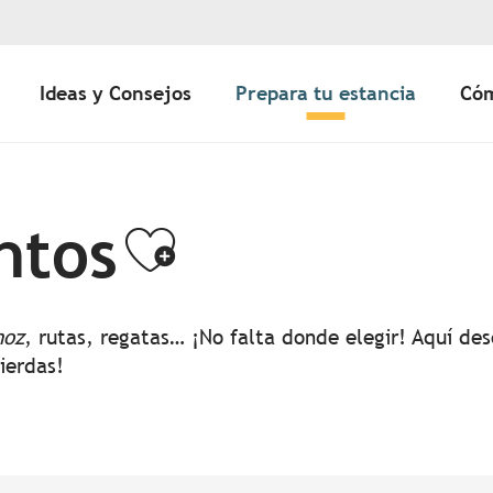
Ideas y Consejos
Prepara tu estancia
Cóm
ntos
Ajouter aux 
noz
, rutas, regatas… ¡No falta donde elegir! Aquí d
pierdas!