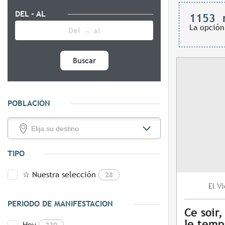
DEL - AL
1153
La opción
Buscar
POBLACIÓN
TIPO
☆ Nuestra selección
28
Vi
El
PERIODO DE MANIFESTACION
Ce soir
le temp
Hoy
230