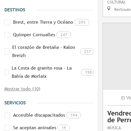
CULTURAL
Kerlouan
DESTINOS
Brest, entre Tierra y Océano
293
Quimper Cornualles
247
El corazón de Bretaña - Kalon
217
Breizh
La Costa de granito rosa - La
158
Bahía de Morlaix
Mostrar todo (10)
Vi
El
SERVICIOS
Vendred
Accesible discapacitados
194
de Perr
Se aceptan animales
19
MÚSICA