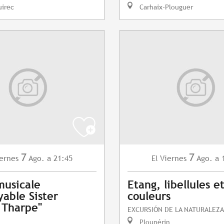
uirec
Carhaix-Plouguer
7
7
ernes
Ago.
a 21:45
Viernes
Ago.
a 
El
musicale
Etang, libellules e
yable Sister
couleurs
 Tharpe"
EXCURSIÓN DE LA NATURALEZA
Plounérin