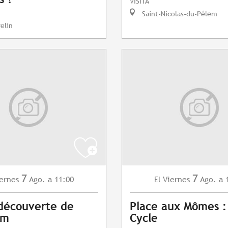
VISITA
Saint-Nicolas-du-Pélem
elin
7
7
ernes
Ago.
a 11:00
Viernes
Ago.
a 
El
 découverte de
Place aux Mômes :
am
Cycle