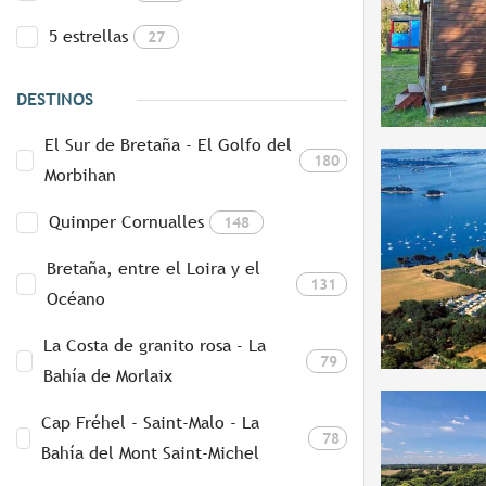
5 estrellas
27
DESTINOS
El Sur de Bretaña - El Golfo del
180
Morbihan
Quimper Cornualles
148
Bretaña, entre el Loira y el
131
Océano
La Costa de granito rosa - La
79
Bahía de Morlaix
Cap Fréhel - Saint-Malo - La
78
Bahía del Mont Saint-Michel