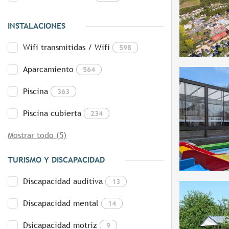
INSTALACIONES
Wifi transmitidas / Wifi
598
Aparcamiento
564
Piscina
363
Piscina cubierta
234
Mostrar todo (5)
TURISMO Y DISCAPACIDAD
Discapacidad auditiva
13
Discapacidad mental
14
Dsicapacidad motriz
9