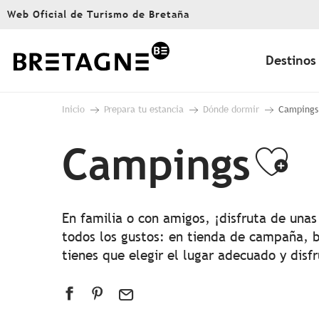
Aller
Web Oficial de Turismo de Bretaña
au
contenu
principal
Destinos
Inicio
Prepara tu estancia
Dónde dormir
Campings
Campings
Ajo
En familia o con amigos, ¡disfruta de una
todos los gustos: en tienda de campaña,
tienes que elegir el lugar adecuado y disf