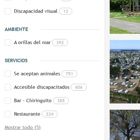
Discapacidad visual
13
AMBIENTE
A orillas del mar
392
SERVICIOS
Se aceptan animales
751
Accesible discapacitados
606
Bar - Chiringuito
385
Restaurante
224
Mostrar todo (5)