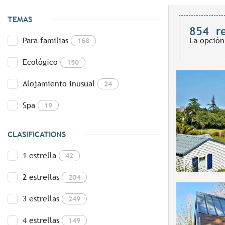
TEMAS
854
r
Para familias
La opción
168
Ecológico
150
Alojamiento inusual
24
Spa
19
CLASIFICATIONS
1 estrella
42
2 estrellas
204
3 estrellas
249
4 estrellas
149