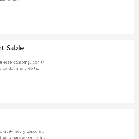
rt Sable
de este camping, con la
erca del mar y de las
s…
e Guilvinec y Lesconil,
tuado para acoger a los