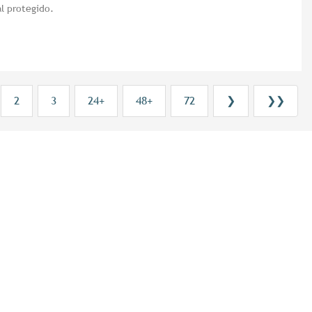
l protegido.
2
3
24+
48+
72
❯
❯❯