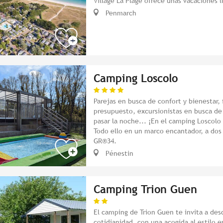
Village La Plage ofrece unas vacaciones l
Penmarch
Camping Loscolo
Parejas en busca de confort y bienestar,
presupuesto, excursionistas en busca de
pasar la noche... ¡En el camping Loscolo
Todo ello en un marco encantador, a dos 
GR®34.
Pénestin
Camping Trion Guen
El camping de Trion Guen te invita a des
cotidianidad, con una acogida al estilo 