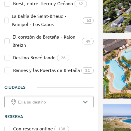
Brest, entre Tierra y Océano
62
La Bahía de Saint-Brieuc -
62
Paimpol - Los Cabos
El corazón de Bretaña - Kalon
49
Breizh
Destino Brocéliande
26
Rennes y las Puertas de Bretaña
22
CIUDADES
RESERVA
Con reserva online
138