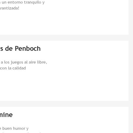
n un entorno tranquilo y
arantizada!
es de Penboch
 los juegos al aire libre,
con la calidad
mine
e buen humor y