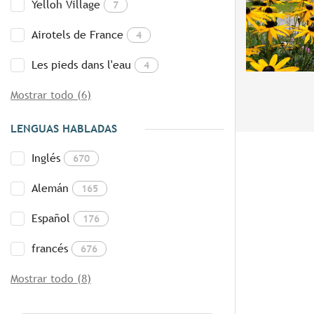
Yelloh Village
7
Airotels de France
4
Les pieds dans l'eau
4
Mostrar todo (6)
LENGUAS HABLADAS
Inglés
670
Alemán
165
Español
176
francés
676
Mostrar todo (8)