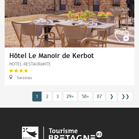
Hôtel Le Manoir de Kerbot
HOTEL-RESTAURANTE
Sarzeau
1
2
3
29+
58+
87
❯
❯❯