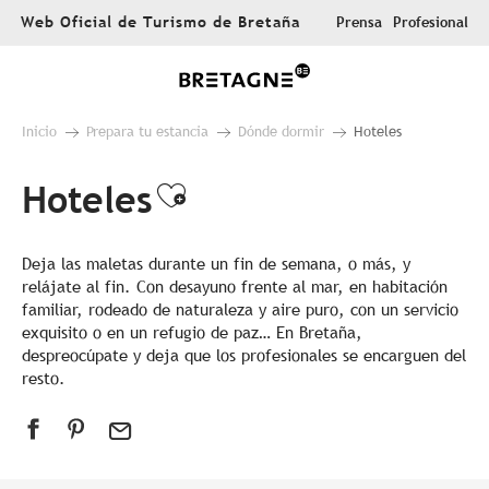
Aller
Web Oficial de Turismo de Bretaña
Prensa
Profesional
au
contenu
principal
Inicio
Prepara tu estancia
Dónde dormir
Hoteles
Hoteles
Ajouter aux favoris
Deja las maletas durante un fin de semana, o más, y
relájate al fin. Con desayuno frente al mar, en habitación
familiar, rodeado de naturaleza y aire puro, con un servicio
exquisito o en un refugio de paz… En Bretaña,
despreocúpate y deja que los profesionales se encarguen del
resto.