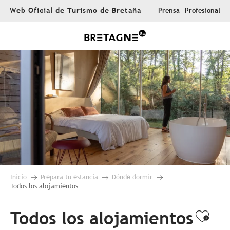
Aller
Web Oficial de Turismo de Bretaña
Prensa
Profesional
au
contenu
principal
Inicio
Prepara tu estancia
Dónde dormir
Todos los alojamientos
Todos los alojamientos
Ajou