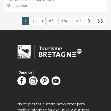
Pleurtuit
1
2
3
87+
174+
263
❯
❯❯
¡Síganos!
No te pierdas nuestra newsletter para
recibir información exclusiva y disfrutar