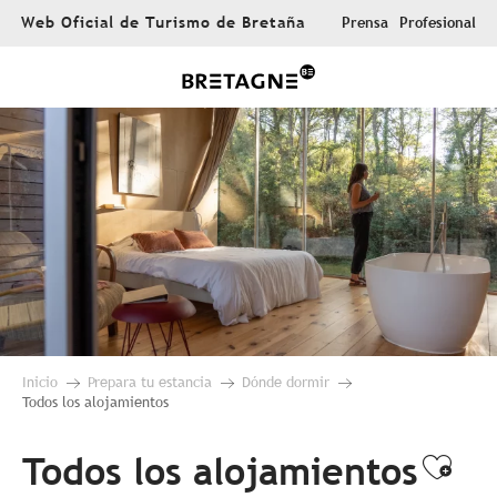
Aller
Web Oficial de Turismo de Bretaña
Prensa
Profesional
au
contenu
principal
Inicio
Prepara tu estancia
Dónde dormir
Todos los alojamientos
Todos los alojamientos
Ajou