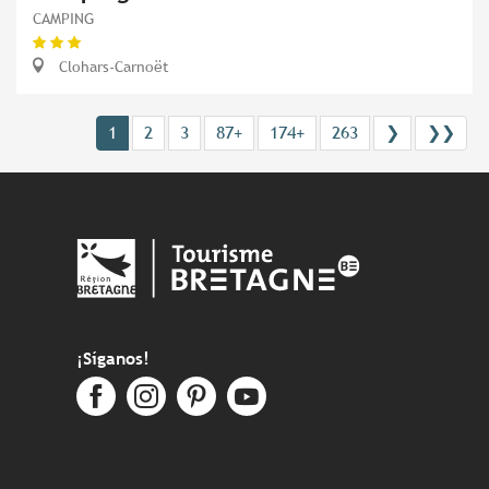
CAMPING
Clohars-Carnoët
1
2
3
87+
174+
263
❯
❯❯
¡Síganos!