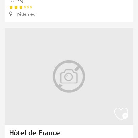
(GÎTES)
Pédernec
Hôtel de France