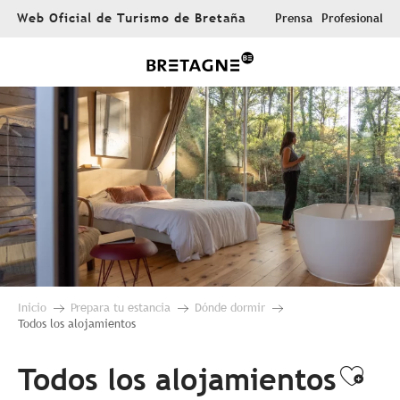
Aller
Web Oficial de Turismo de Bretaña
Prensa
Profesional
au
contenu
principal
Inicio
Prepara tu estancia
Dónde dormir
Todos los alojamientos
Todos los alojamientos
Ajou