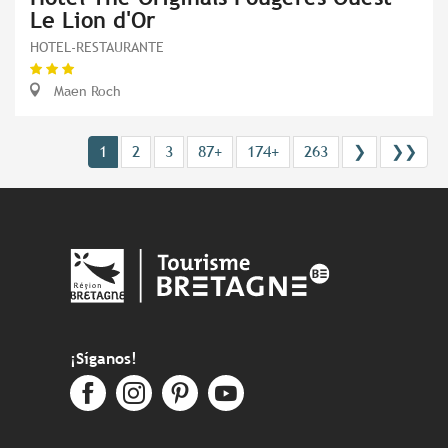
Le Lion d'Or
HOTEL-RESTAURANTE
Maen Roch
1
2
3
87+
174+
263
❯
❯❯
¡Síganos!