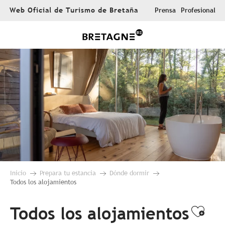
Aller
Web Oficial de Turismo de Bretaña
Prensa
Profesional
au
contenu
principal
Inicio
Prepara tu estancia
Dónde dormir
Todos los alojamientos
Todos los alojamientos
Ajou