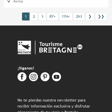
Kerlaz
1
2
3
87+
174+
263
❯
❯❯
¡Síganos!
No te pierdas nuestra newsletter para
recibir información exclusiva y disfrutar