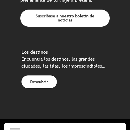
plenamente de tu viaje a Bretaña.
Suscríbase a nuestro boletín de
noticias
Los destinos
Encuentra los destinos, las grandes
ciudades, las islas, los imprescindibles…
Descubrir
Web realizada en colaboración con el conjunto de los socios turísticos
bretones