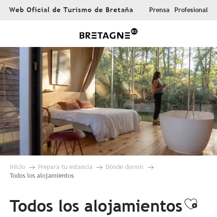
Aller
Web Oficial de Turismo de Bretaña
Prensa
Profesional
au
contenu
principal
Inicio
Prepara tu estancia
Dónde dormir
Todos los alojamientos
Todos los alojamientos
Ajou