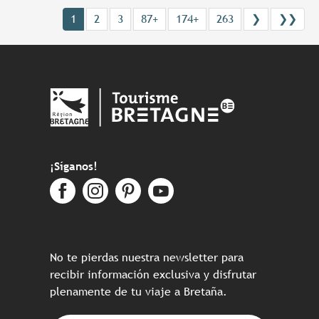
1
2
3
87+
174+
263
❯
❯❯
¡Síganos!
No te pierdas nuestra newsletter para
recibir información exclusiva y disfrutar
plenamente de tu viaje a Bretaña.