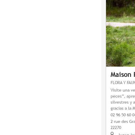
Maison 
FLORA Y FAU
Visite una v
peces”, apre
silvestres y
gracias a la
02 96 50 60 0
2 rue des Gr
22270
Jugon-le