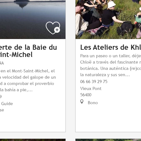
rte de la Baie du
Les Ateliers de Kh
int-Michel
Para un paseo o un taller, déje
Chloë a través del fascinante
NA
botánica. Una auténtica (re)c
 en el Mont-Saint-Michel, el
la naturaleza y sus sen...
a velocidad del galope de un
06 66 39 29 75
id a comprobar el proverbio
Vieux Pont
a bahía a pie,...
56400
9
Bono
u Guide
se