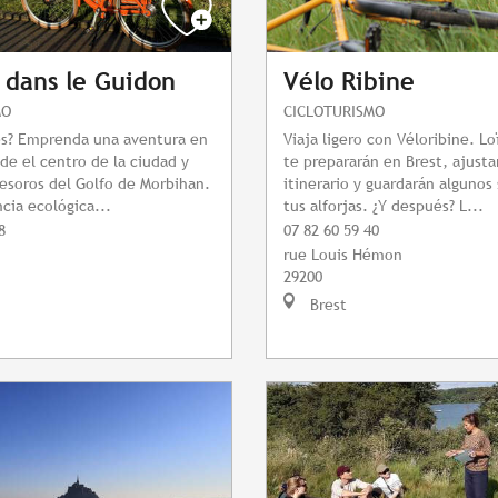
 dans le Guidon
Vélo Ribine
MO
CICLOTURISMO
es? Emprenda una aventura en
Viaja ligero con Véloribine. Lo
sde el centro de la ciudad y
te prepararán en Brest, ajusta
tesoros del Golfo de Morbihan.
itinerario y guardarán algunos
cia ecológica...
tus alforjas. ¿Y después? L...
8
07 82 60 59 40
rue Louis Hémon
29200
Brest