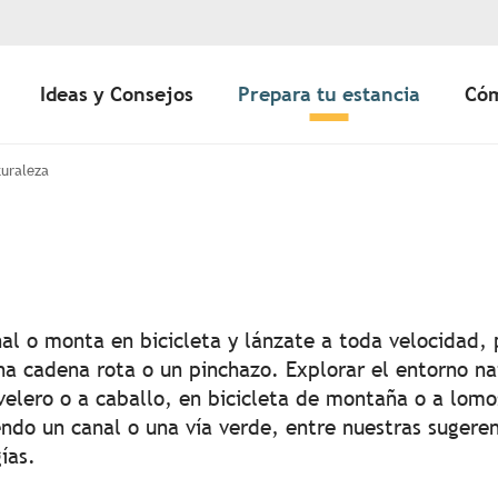
Ideas y Consejos
Prepara tu estancia
Cóm
uraleza
outer aux favor
nal o monta en bicicleta y lánzate a toda velocidad, 
a cadena rota o un pinchazo. Explorar el entorno nat
velero o a caballo, en bicicleta de montaña o a lomo
endo un canal o una vía verde, entre nuestras sugere
ías.