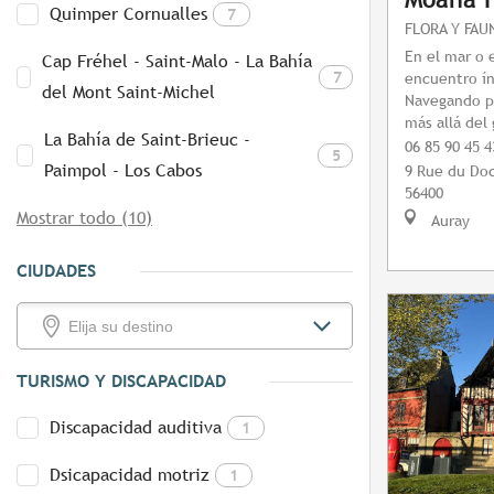
Quimper Cornualles
7
FLORA Y FAU
En el mar o 
Cap Fréhel - Saint-Malo - La Bahía
7
encuentro í
del Mont Saint-Michel
Navegando po
más allá del
La Bahía de Saint-Brieuc -
06 85 90 45 4
5
Paimpol - Los Cabos
9 Rue du Doc
56400
Mostrar todo (10)
Auray
CIUDADES
TURISMO Y DISCAPACIDAD
Discapacidad auditiva
1
Dsicapacidad motriz
1