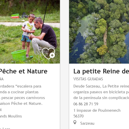
Pêche et Nature
La petite Reine d
NA
VISITAS GUIADAS
erdadera “escalera para
Desde Sarzeau, La Petite rein
nda a cocinar plantas
organiza paseos en bicicleta p
 a pescar peces carnívoros
de la península sin complicaci
 Maison Pêche et Nature.
06 86 28 71 59
4
1 impasse de Poulmenech
ands Moulins
56370
Sarzeau
s-Lacs