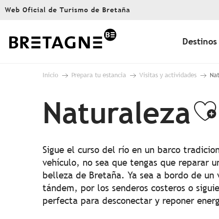
Aller
Web Oficial de Turismo de Bretaña
au
contenu
principal
Destinos
Inicio
Prepara tu estancia
Visitas y actividades
Nat
Naturaleza
Aj
Sigue el curso del río en un barco tradicio
vehículo, no sea que tengas que reparar un
belleza de Bretaña. Ya sea a bordo de un 
tándem, por los senderos costeros o sigui
perfecta para desconectar y reponer energ