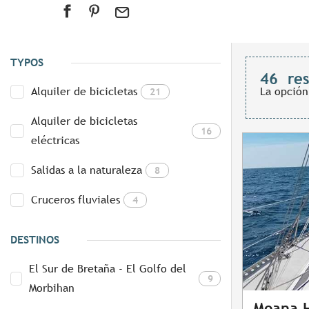
TYPOS
46
re
Alquiler de bicicletas
La opción
21
Alquiler de bicicletas
16
eléctricas
Salidas a la naturaleza
8
Cruceros fluviales
4
DESTINOS
El Sur de Bretaña - El Golfo del
9
Morbihan
Moana H