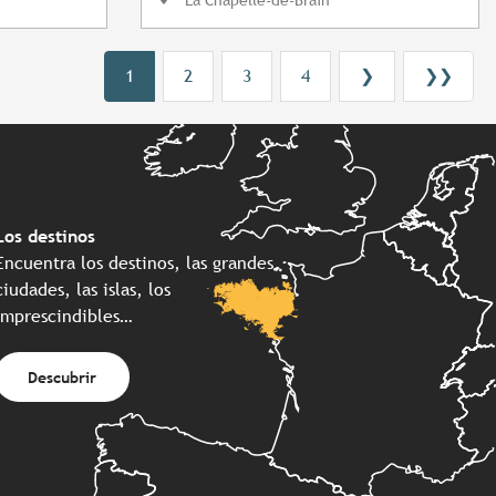
1
2
3
4
❯
❯❯
Los destinos
Encuentra los destinos, las grandes
ciudades, las islas, los
imprescindibles…
Descubrir