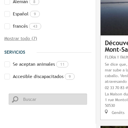
Alemán
8
Español
9
francés
43
Mostrar todo (7)
Découve
Mont-Sa
SERVICIOS
FLORA Y FAU
Se aceptan animales
11
Se dice que,
mar sube a l
caballo. Ven
Accesible discapacitados
9
atravesando l
02 33 70 83 4
La Maison d
1 rue Montoi
50530
Genêts