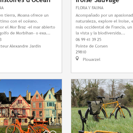
NA
FLORA Y FAUNA
en tierra, Moana ofrece un
Acompañado por un apasionado
ntimo con el océano.
naturaleza, explore el Iroise,
r el Mor Braz -el mar abierto
más occidental de Francia, un
 golfo de Morbihan- o exa...
la vista y la biodiversida...
3
06 99 41 39 25
teur Alexandre Jardin
Pointe de Corsen
29810
Plouarzel