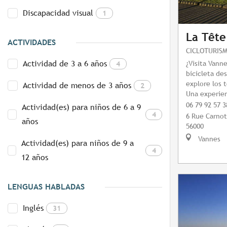
Discapacidad visual
1
La Tête
ACTIVIDADES
CICLOTURIS
Actividad de 3 a 6 años
¿Visita Vann
4
bicicleta de
explore los 
Actividad de menos de 3 años
2
Una experien
06 79 92 57 3
Actividad(es) para niños de 6 a 9
4
6 Rue Carnot
años
56000
Vannes
Actividad(es) para niños de 9 a
4
12 años
LENGUAS HABLADAS
Inglés
31