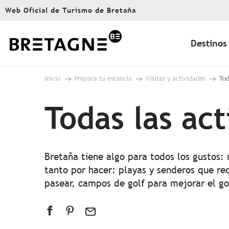
Aller
Web Oficial de Turismo de Bretaña
au
contenu
principal
Destinos
Inicio
Prepara tu estancia
Visitas y actividades
Tod
Todas las ac
Bretaña tiene algo para todos los gustos:
tanto por hacer: playas y senderos que rec
pasear, campos de golf para mejorar el g