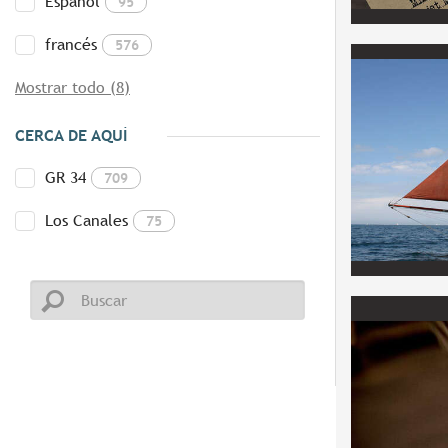
Español
95
francés
576
Mostrar todo (8)
CERCA DE AQUÍ
GR 34
709
Los Canales
75