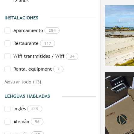
12 años
INSTALACIONES
Aparcamiento
254
Restaurante
117
Wifi transmitidas / Wifi
34
Rental equipment
7
Mostrar todo (13)
LENGUAS HABLADAS
Inglés
419
Alemán
56