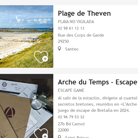
Plage de Theven
PLAYA NO VIGILADA
02 98 61 12 13
Rue des Corps de Garde
29250
Santec
Arche du Temps - Escap
ESCAPE GAME
Al salir de la estación, dirígete al cuarte
secretos bretones, reunidos en «L’Arche
juego de escape de Bretaña en 2024.
02 96 79 53 32
27b Bd Carnot
22000
Saint-Brieuc