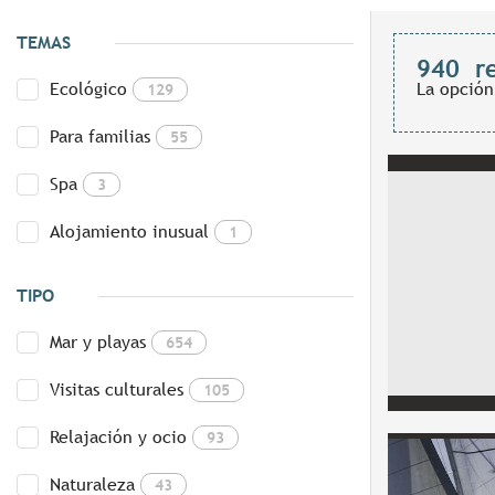
TEMAS
940
r
Ecológico
La opción
129
Para familias
55
Spa
3
Alojamiento inusual
1
TIPO
Mar y playas
654
Visitas culturales
105
Relajación y ocio
93
Naturaleza
43