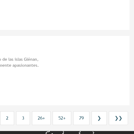
 de las islas Glénan,
mente apasionantes.
2
3
26+
52+
79
❯
❯❯