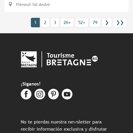
Pléneuf-Val-André
1
2
3
26+
52+
79
❯
❯❯
¡Síganos!
No te pierdas nuestra newsletter para
recibir información exclusiva y disfrutar