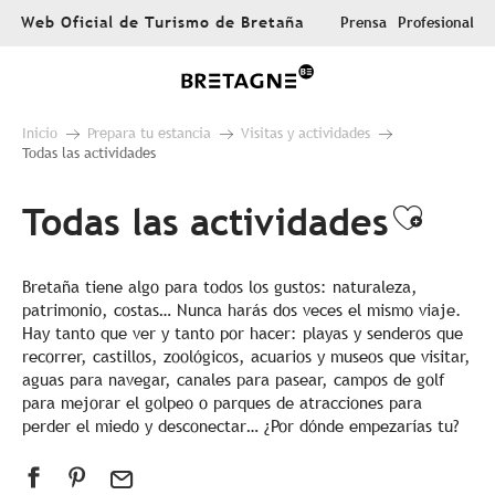
Aller
Web Oficial de Turismo de Bretaña
Prensa
Profesional
au
contenu
principal
Inicio
Prepara tu estancia
Visitas y actividades
Todas las actividades
Todas las actividades
Ajout
Bretaña tiene algo para todos los gustos: naturaleza,
patrimonio, costas… Nunca harás dos veces el mismo viaje.
Hay tanto que ver y tanto por hacer: playas y senderos que
recorrer, castillos, zoológicos, acuarios y museos que visitar,
aguas para navegar, canales para pasear, campos de golf
para mejorar el golpeo o parques de atracciones para
perder el miedo y desconectar… ¿Por dónde empezarías tu?