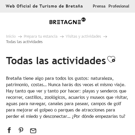
Aller
Web Oficial de Turismo de Bretaña
Prensa
Profesional
au
contenu
principal
Inicio
Prepara tu estancia
Visitas y actividades
Todas las actividades
Todas las actividades
Ajout
Bretaña tiene algo para todos los gustos: naturaleza,
patrimonio, costas… Nunca harás dos veces el mismo viaje.
Hay tanto que ver y tanto por hacer: playas y senderos que
recorrer, castillos, zoológicos, acuarios y museos que visitar,
aguas para navegar, canales para pasear, campos de golf
para mejorar el golpeo o parques de atracciones para
perder el miedo y desconectar… ¿Por dónde empezarías tu?