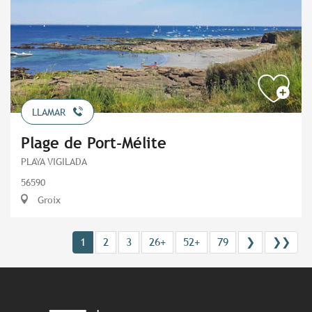
LLAMAR
Plage de Port-Mélite
PLAYA VIGILADA
56590
Groix
1
2
3
26+
52+
79
❯
❯❯