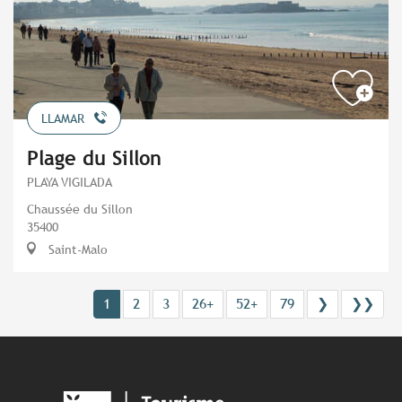
LLAMAR
Plage du Sillon
PLAYA VIGILADA
Chaussée du Sillon
35400
Saint-Malo
1
2
3
26+
52+
79
❯
❯❯