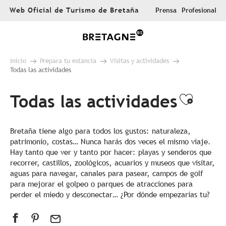
Aller
Web Oficial de Turismo de Bretaña
Prensa
Profesional
au
contenu
principal
Inicio
Prepara tu estancia
Visitas y actividades
Todas las actividades
Todas las actividades
Ajout
Bretaña tiene algo para todos los gustos: naturaleza,
patrimonio, costas… Nunca harás dos veces el mismo viaje.
Hay tanto que ver y tanto por hacer: playas y senderos que
recorrer, castillos, zoológicos, acuarios y museos que visitar,
aguas para navegar, canales para pasear, campos de golf
para mejorar el golpeo o parques de atracciones para
perder el miedo y desconectar… ¿Por dónde empezarías tu?