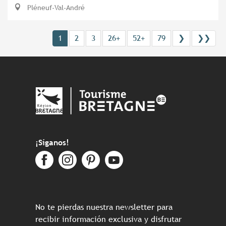
Pléneuf-Val-André
1
2
3
26+
52+
79
❯
❯❯
¡Síganos!
No te pierdas nuestra newsletter para
recibir información exclusiva y disfrutar