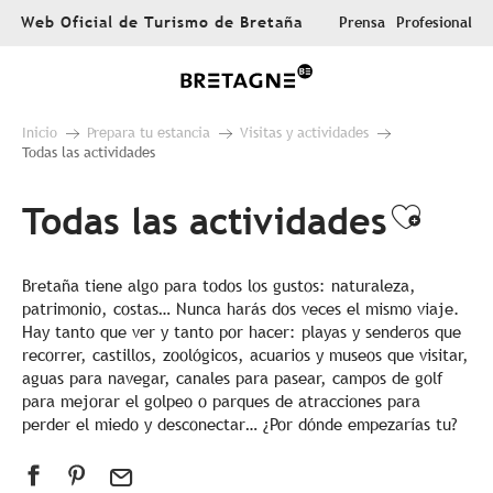
Aller
Web Oficial de Turismo de Bretaña
Prensa
Profesional
au
contenu
principal
Inicio
Prepara tu estancia
Visitas y actividades
Todas las actividades
Todas las actividades
Ajout
Bretaña tiene algo para todos los gustos: naturaleza,
patrimonio, costas… Nunca harás dos veces el mismo viaje.
Hay tanto que ver y tanto por hacer: playas y senderos que
recorrer, castillos, zoológicos, acuarios y museos que visitar,
aguas para navegar, canales para pasear, campos de golf
para mejorar el golpeo o parques de atracciones para
perder el miedo y desconectar… ¿Por dónde empezarías tu?