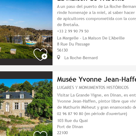
A un paso del puerto de La Roche-Bernard
rinde homenaje a la miel, al saber hacer 
de apicultores comprometida con la cons
de Bretaña.
+33 2 99 90 79 50
La Margelle - La Maison De L'Abeille
8 Rue Du Passage
56130
La Roche-Bernard
Musée Yvonne Jean-Haff
LUGARES Y MONUMENTOS HISTÓRICOS
Visitar La Grande Vigne, en Dinan, es ent
Yvonne Jean-Haffen, pintor libre que viv
de Mathurin Méheut y gran enamorado d
02 96 87 90 80 (en période d'ouverture)
103 Rue du Quai
Port de Dinan
22100