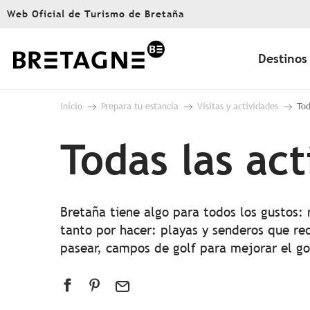
Aller
Web Oficial de Turismo de Bretaña
au
contenu
principal
Destinos
Inicio
Prepara tu estancia
Visitas y actividades
Tod
Todas las ac
Bretaña tiene algo para todos los gustos:
tanto por hacer: playas y senderos que rec
pasear, campos de golf para mejorar el g