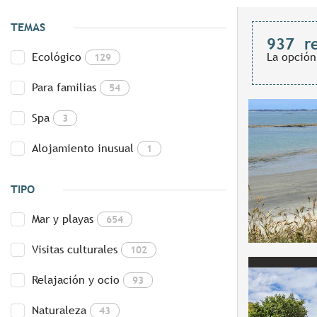
TEMAS
937
r
Ecológico
La opción
129
Para familias
54
Spa
3
Alojamiento inusual
1
TIPO
Mar y playas
654
Visitas culturales
102
Relajación y ocio
93
Naturaleza
43