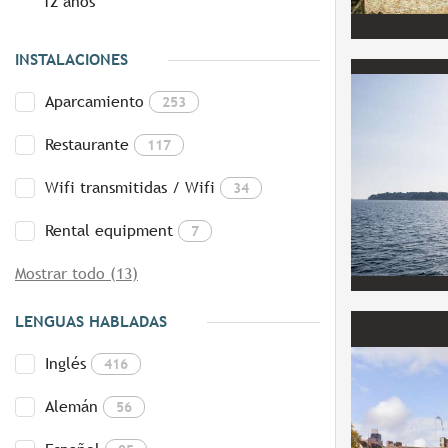
12 años
INSTALACIONES
Aparcamiento
253
Restaurante
117
Wifi transmitidas / Wifi
34
Rental equipment
7
Mostrar todo (13)
LENGUAS HABLADAS
Inglés
416
Alemán
56