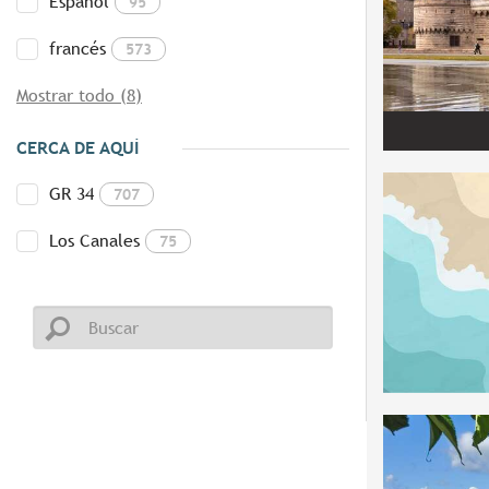
Español
95
francés
573
Mostrar todo (8)
CERCA DE AQUÍ
GR 34
707
Los Canales
75