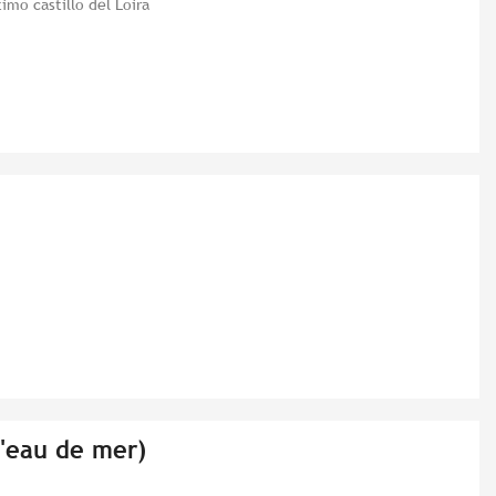
timo castillo del Loira
d'eau de mer)