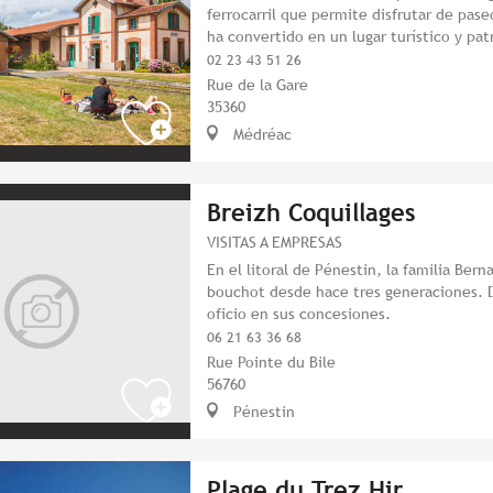
ferrocarril que permite disfrutar de pase
ha convertido en un lugar turístico y pat
02 23 43 51 26
Rue de la Gare
35360
Médréac
Breizh Coquillages
VISITAS A EMPRESAS
En el litoral de Pénestin, la familia Bern
bouchot desde hace tres generaciones. D
oficio en sus concesiones.
06 21 63 36 68
Rue Pointe du Bile
56760
Pénestin
Plage du Trez Hir