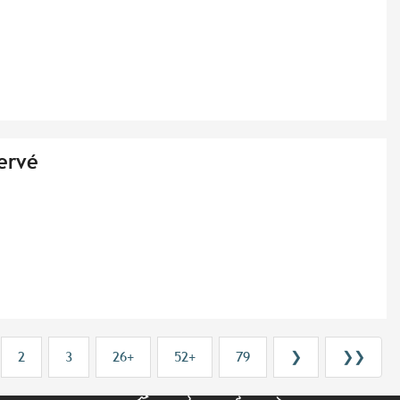
ervé
2
3
26+
52+
79
❯
❯❯