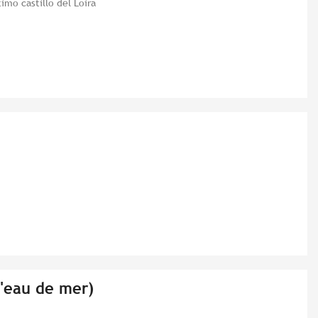
timo castillo del Loira
d'eau de mer)