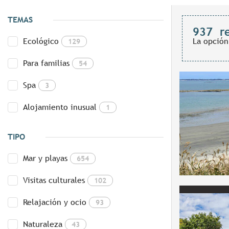
TEMAS
937
r
Ecológico
La opción
129
Para familias
54
Spa
3
Alojamiento inusual
1
TIPO
Mar y playas
654
Visitas culturales
102
Relajación y ocio
93
Naturaleza
43