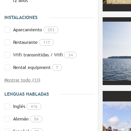
12 años
INSTALACIONES
Aparcamiento
253
Restaurante
117
Wifi transmitidas / Wifi
34
Rental equipment
7
Mostrar todo (13)
LENGUAS HABLADAS
Inglés
416
Alemán
56