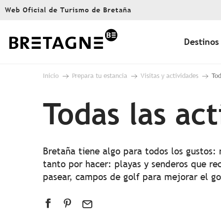
Aller
Web Oficial de Turismo de Bretaña
au
contenu
principal
Destinos
Inicio
Prepara tu estancia
Visitas y actividades
Tod
Todas las ac
Bretaña tiene algo para todos los gustos:
tanto por hacer: playas y senderos que rec
pasear, campos de golf para mejorar el g