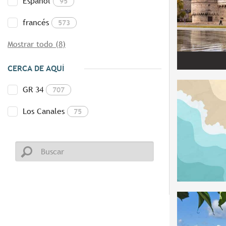
Español
95
francés
573
Mostrar todo (8)
CERCA DE AQUÍ
GR 34
707
Los Canales
75