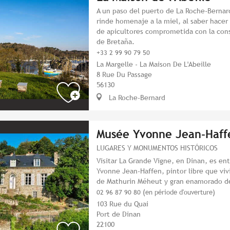
A un paso del puerto de La Roche-Bernard
rinde homenaje a la miel, al saber hacer 
de apicultores comprometida con la cons
de Bretaña.
+33 2 99 90 79 50
La Margelle - La Maison De L'Abeille
8 Rue Du Passage
56130
La Roche-Bernard
Musée Yvonne Jean-Haff
LUGARES Y MONUMENTOS HISTÓRICOS
Visitar La Grande Vigne, en Dinan, es ent
Yvonne Jean-Haffen, pintor libre que viv
de Mathurin Méheut y gran enamorado d
02 96 87 90 80 (en période d'ouverture)
103 Rue du Quai
Port de Dinan
22100