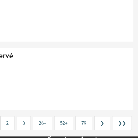
ervé
2
3
26+
52+
79
❯
❯❯