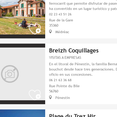
ferrocarril que permite disfrutar de pase
ha convertido en un lugar turístico y pat
02 23 43 51 26
Rue de la Gare
35360
Médréac
Breizh Coquillages
VISITAS A EMPRESAS
En el litoral de Pénestin, la familia Bern
bouchot desde hace tres generaciones. D
oficio en sus concesiones.
06 21 63 36 68
Rue Pointe du Bile
56760
Pénestin
Plage du Trez Hir