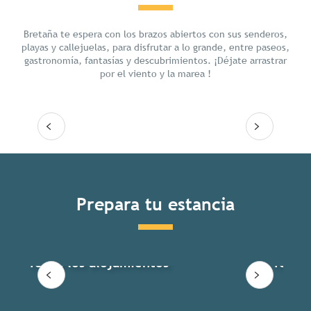
Chill
Bretaña te espera con los brazos abiertos con sus senderos,
playas y callejuelas, para disfrutar a lo grande, entre paseos,
gastronomía, fantasías y descubrimientos. ¡Déjate arrastrar
por el viento y la marea !
Seguir leyendo
Prepara tu estancia
Todos los alojamientos
Todas 