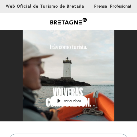
Aller
Web Oficial de Turismo de Bretaña
Prensa
Profesional
au
contenu
principal
Ver el vídeo