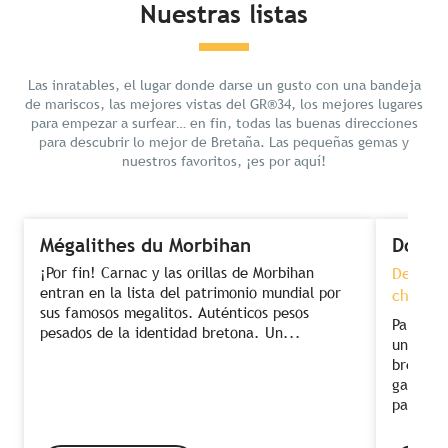
Nuestras listas
Las inratables, el lugar donde darse un gusto con una bandeja
de mariscos, las mejores vistas del GR®34, los mejores lugares
para empezar a surfear… en fin, todas las buenas direcciones
para descubrir lo mejor de Bretaña. Las pequeñas gemas y
nuestros favoritos, ¡es por aquí!
Mégalithes du Morbihan
Dormi
¡Por fin! Carnac y las orillas de Morbihan
Descans
entran en la lista del patrimonio mundial por
chef co
sus famosos megalitos. Auténticos pesos
Para dis
pesados de la identidad bretona. Un...
una com
bretón. 
gastronó
para...