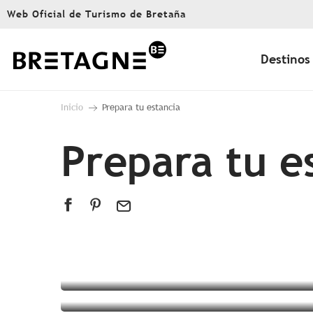
Aller
Web Oficial de Turismo de Bretaña
au
contenu
principal
Destinos
Inicio
Prepara tu estancia
Prepara tu e
Dónde dormir
¡Vive una experiencia
bretona !
Información turística