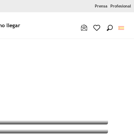
Prensa
Profesional
o llegar
Buscar
Voir les favoris
ux favoris
Visitas y actividades
Acontecimientos
Mapa de Bretaña