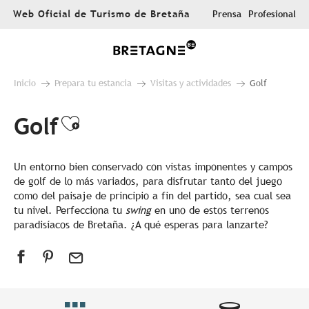
Aller
Web Oficial de Turismo de Bretaña
Prensa
Profesional
au
contenu
principal
Inicio
Prepara tu estancia
Visitas y actividades
Golf
Golf
Ajouter aux favoris
Un entorno bien conservado con vistas imponentes y campos
de golf de lo más variados, para disfrutar tanto del juego
como del paisaje de principio a fin del partido, sea cual sea
tu nivel. Perfecciona tu
swing
en uno de estos terrenos
paradisíacos de Bretaña. ¿A qué esperas para lanzarte?