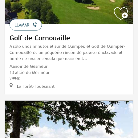
LLAMAR
Golf de Cornouaille
A sólo unos minutos al sur de Quimper, el Golf de Quimper-
Cornouaille es un pequeño rincón de paraíso enclavado al
borde de una ensenada que nace en l...
Manoir de Mesmeur
13 allée du Mesmeur
29940
La Forêt-Fouesnant