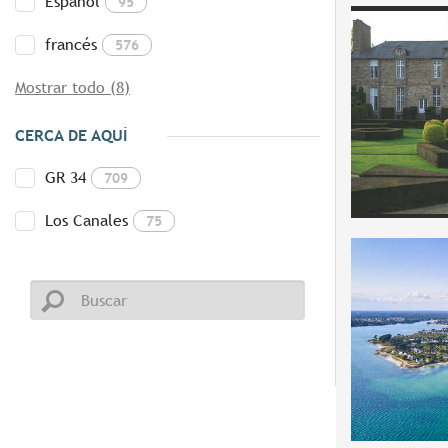
Español
95
francés
576
Mostrar todo (8)
CERCA DE AQUÍ
GR 34
709
Los Canales
75