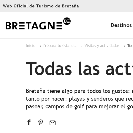
Aller
Web Oficial de Turismo de Bretaña
au
contenu
principal
Destinos
Inicio
Prepara tu estancia
Visitas y actividades
Tod
Todas las ac
Bretaña tiene algo para todos los gustos:
tanto por hacer: playas y senderos que rec
pasear, campos de golf para mejorar el g