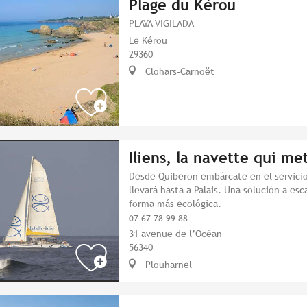
Plage du Kérou
PLAYA VIGILADA
Le Kérou
29360
Clohars-Carnoët
Iliens, la navette qui met
Desde Quiberon embárcate en el servicio
llevará hasta a Palais. Una solución a es
forma más ecológica.
07 67 78 99 88
31 avenue de l’Océan
56340
Plouharnel