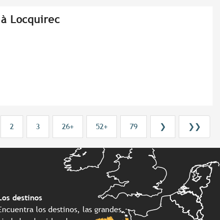
 à Locquirec
2
3
26+
52+
79
❯
❯❯
Los destinos
Encuentra los destinos, las grandes