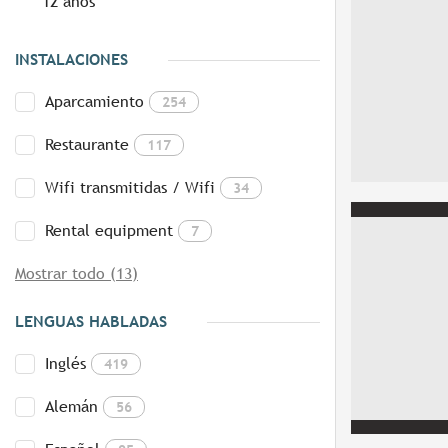
12 años
INSTALACIONES
Aparcamiento
254
Restaurante
117
Wifi transmitidas / Wifi
34
Rental equipment
7
Mostrar todo (13)
LENGUAS HABLADAS
Inglés
419
Alemán
56