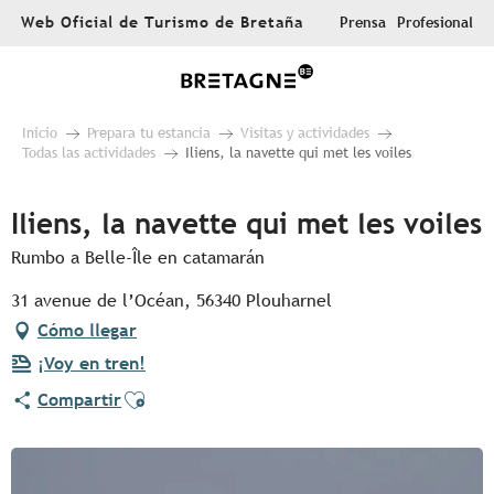
Aller
Web Oficial de Turismo de Bretaña
Prensa
Profesional
au
contenu
principal
Inicio
Prepara tu estancia
Visitas y actividades
Todas las actividades
Iliens, la navette qui met les voiles
Iliens, la navette qui met les voiles
Rumbo a Belle-Île en catamarán
31 avenue de l’Océan, 56340 Plouharnel
Cómo llegar
¡Voy en tren!
Ajouter aux favoris
Compartir