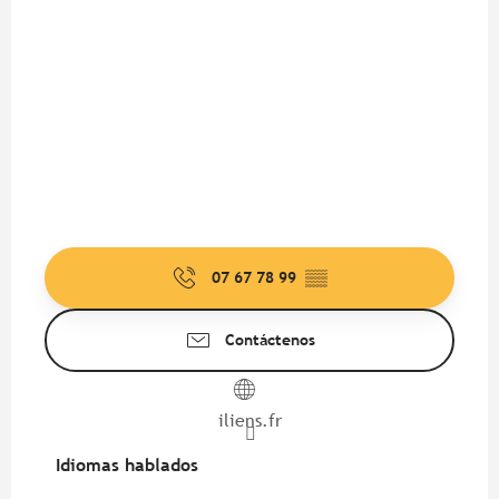
07 67 78 99
▒▒
Contáctenos
iliens.fr
Idiomas hablados
Idiomas hablados