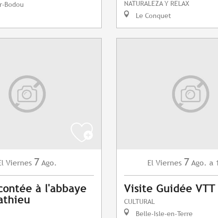
NATURALEZA Y RELAX
r-Bodou
Le Conquet
7
7
Viernes
Ago.
Viernes
Ago.
a 
El
El
contée à l'abbaye
Visite Guidée VTT
athieu
CULTURAL
Belle-Isle-en-Terre