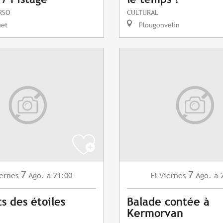
RSO
CULTURAL
uet
Plougonvelin
7
7
ernes
Ago.
a 21:00
Viernes
Ago.
a 
El
s des étoiles
Balade contée à
Kermorvan