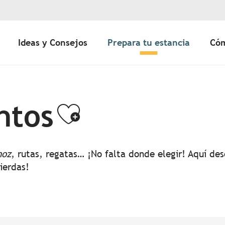
Ideas y Consejos
Prepara tu estancia
Cóm
ntos
Ajouter aux 
noz
, rutas, regatas… ¡No falta donde elegir! Aquí d
pierdas!