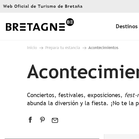
Aller
Web Oficial de Turismo de Bretaña
au
contenu
principal
Destinos
Inicio
Prepara tu estancia
Acontecimientos
Acontecimie
Conciertos, festivales, exposiciones,
fest-
abunda la diversión y la fiesta. ¡No te la 