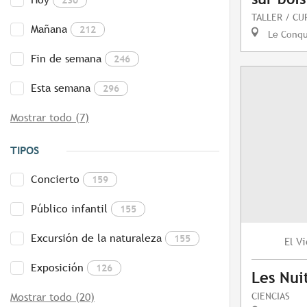
TALLER / CU
Mañana
212
Le Conq
Fin de semana
246
Esta semana
296
Mostrar todo (7)
TIPOS
Concierto
159
Público infantil
155
Excursión de la naturaleza
155
Vi
El
Exposición
126
Les Nuit
CIENCIAS
Mostrar todo (20)