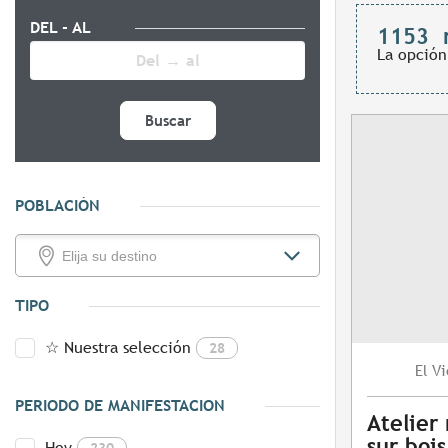
DEL - AL
1153
La opción
Buscar
POBLACIÓN
TIPO
☆ Nuestra selección
28
Vi
El
PERIODO DE MANIFESTACION
Atelier
sur bois
Hoy
230