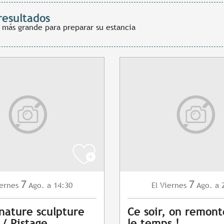
resultados
 más grande para preparar su estancia
7
7
ernes
Ago.
a 14:30
Viernes
Ago.
a 
El
 nature sculpture
Ce soir, on remont
 / Pistage
le temps !