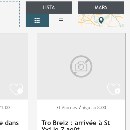
LISTA
MAPA
7
21:00
Viernes
Ago.
a 8:00
El
e dans
Tro Breiz : arrivée à St
Yvi le 7 août