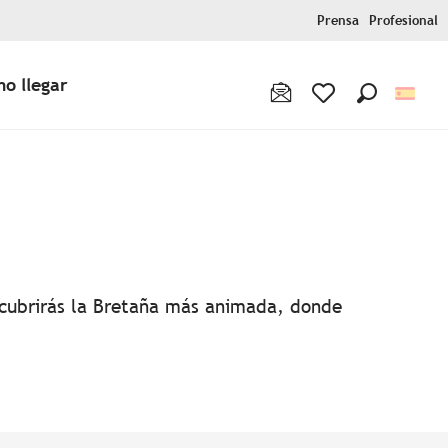
Prensa
Profesional
o llegar
Buscar
Voir les favoris
favoris
escubrirás la Bretaña más animada, donde