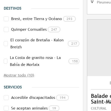
Pleumeu
DESTINOS
Brest, entre Tierra y Océano
293
Quimper Cornualles
247
El corazón de Bretaña - Kalon
217
Breizh
La Costa de granito rosa - La
158
Bahía de Morlaix
Mostrar todo (10)
SERVICIOS
Balade 
Accesible discapacitados
194
Saint-M
Se aceptan animales
19
CULTURAL