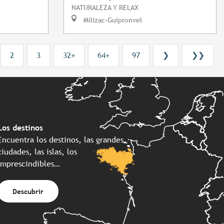
NATURALEZA Y RELAX
Milizac-Guipronvel
2
3
32+
64+
97
❯
❯❯
Los destinos
Encuentra los destinos, las grandes
ciudades, las islas, los
imprescindibles…
Descubrir