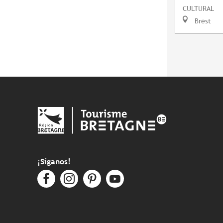
CULTURAL
Brest
¡Síganos!