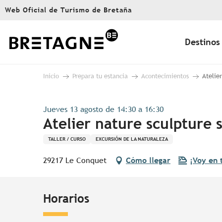
Aller
Web Oficial de Turismo de Bretaña
au
contenu
principal
Destinos
Inicio
Prepara tu estancia
Acontecimientos
Atelier
Jueves 13 agosto de 14:30 a 16:30
Atelier nature sculpture s
TALLER / CURSO
EXCURSIÓN DE LA NATURALEZA
29217 Le Conquet
Cómo llegar
¡Voy en 
Horarios