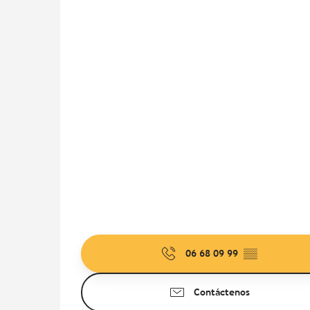
06 68 09 99
▒▒
Contáctenos