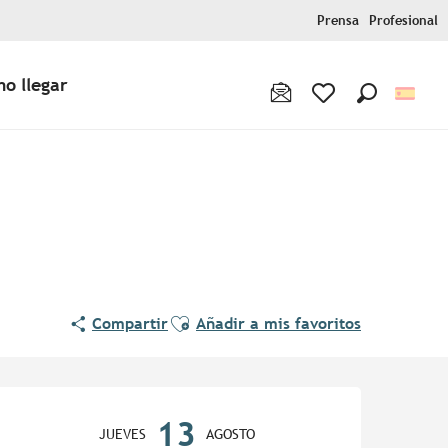
Prensa
Profesional
o llegar
Buscar
Voir les favoris
Ajouter aux favoris
Compartir
Añadir a mis favoritos
Horarios y datos de contac
13
JUEVES
AGOSTO