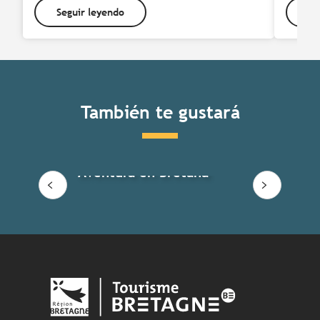
Seguir leyendo
Se
También te gustará
Aventura en Bretaña