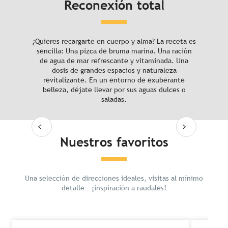
Reconexión total
Vous aimerez aussi
5 playas secretas para tus vacaciones
¿Quieres recargarte en cuerpo y alma? La receta es
sencilla: Una pizca de bruma marina. Una ración
de agua de mar refrescante y vitaminada. Una
dosis de grandes espacios y naturaleza
revitalizante. En un entorno de exuberante
belleza, déjate llevar por sus aguas dulces o
saladas.
Seguir leyendo
Nuestros favoritos
Una selección de direcciones ideales, visitas al mínimo
detalle… ¡inspiración a raudales!