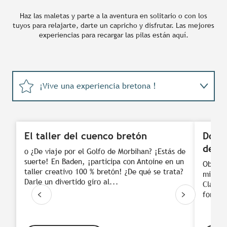
Haz las maletas y parte a la aventura en solitario o con los
tuyos para relajarte, darte un capricho y disfrutar. Las mejores
experiencias para recargar las pilas están aquí.
¡Vive una experiencia bretona !
"Ideas de viaje
El taller del cuenco bretón
Donde
deja
o ¿De viaje por el Golfo de Morbihan? ¡Estás de
suerte! En Baden, ¡participa con Antoine en un
Observa
taller creativo 100 % bretón! ¿De qué se trata?
miel… ¡
Darle un divertido giro al...
Claire 
forma i