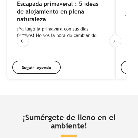
Escapada primaveral : 5 ideas
Una 
de alojamiento en plena
¿Neces
naturaleza
¡Atrév
breto
¡Ya llegó la primavera con sus días
festivos! No ves la hora de cambiar de
aires.
Seguir leyendo
Seg
¡Sumérgete de lleno en el
ambiente!