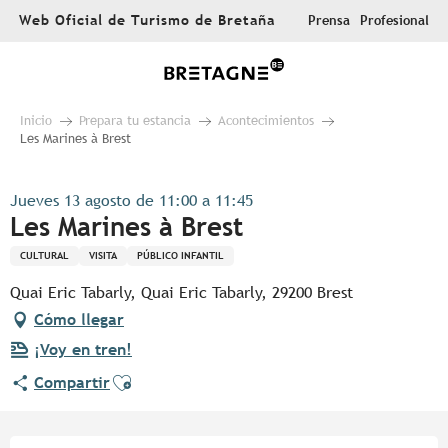
Aller
Web Oficial de Turismo de Bretaña
Prensa
Profesional
au
contenu
principal
Inicio
Prepara tu estancia
Acontecimientos
Les Marines à Brest
Jueves 13 agosto de 11:00 a 11:45
Les Marines à Brest
CULTURAL
VISITA
PÚBLICO INFANTIL
Quai Eric Tabarly, Quai Eric Tabarly, 29200 Brest
Cómo llegar
¡Voy en tren!
Ajouter aux favoris
Compartir