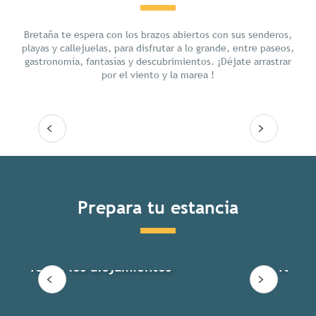
Chill
Bretaña te espera con los brazos abiertos con sus senderos,
playas y callejuelas, para disfrutar a lo grande, entre paseos,
gastronomía, fantasías y descubrimientos. ¡Déjate arrastrar
por el viento y la marea !
Seguir leyendo
Prepara tu estancia
Todos los alojamientos
Todas 