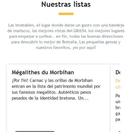
Nuestras listas
Las inratables, el lugar donde darse un gusto con una bandeja
de mariscos, las mejores vistas del GR®34, los mejores lugares
para empezar a surfear… en fin, todas las buenas direcciones
para descubrir lo mejor de Bretaña. Las pequeñas gemas y
nuestros favoritos, ¡es por aquí!
Mégalithes du Morbihan
Dormi
¡Por fin! Carnac y las orillas de Morbihan
Descans
entran en la lista del patrimonio mundial por
chef co
sus famosos megalitos. Auténticos pesos
Para dis
pesados de la identidad bretona. Un...
una com
bretón. 
gastronó
para...