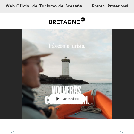
Aller
Web Oficial de Turismo de Bretaña
Prensa
Profesional
au
contenu
principal
Ver el vídeo