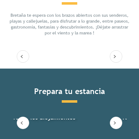
Chill
Bretaña te espera con los brazos abiertos con sus senderos,
playas y callejuelas, para disfrutar a lo grande, entre paseos,
gastronomía, fantasías y descubrimientos. ¡Déjate arrastrar
por el viento y la marea !
Seguir leyendo
Prepara tu estancia
Todos los alojamientos
Todas 