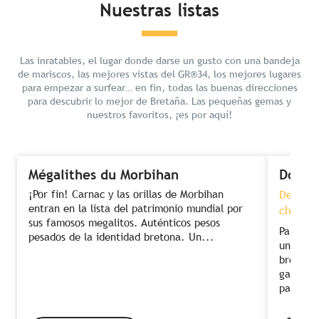
Nuestras listas
Las inratables, el lugar donde darse un gusto con una bandeja
de mariscos, las mejores vistas del GR®34, los mejores lugares
para empezar a surfear… en fin, todas las buenas direcciones
para descubrir lo mejor de Bretaña. Las pequeñas gemas y
nuestros favoritos, ¡es por aquí!
Mégalithes du Morbihan
Dormi
¡Por fin! Carnac y las orillas de Morbihan
Descans
entran en la lista del patrimonio mundial por
chef co
sus famosos megalitos. Auténticos pesos
Para dis
pesados de la identidad bretona. Un...
una com
bretón. 
gastronó
para...