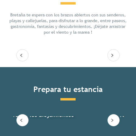
Chill
Bretaña te espera con los brazos abiertos con sus senderos,
playas y callejuelas, para disfrutar a lo grande, entre paseos,
gastronomía, fantasías y descubrimientos. ¡Déjate arrastrar
por el viento y la marea !
Seguir leyendo
Prepara tu estancia
Todos los alojamientos
Todas 