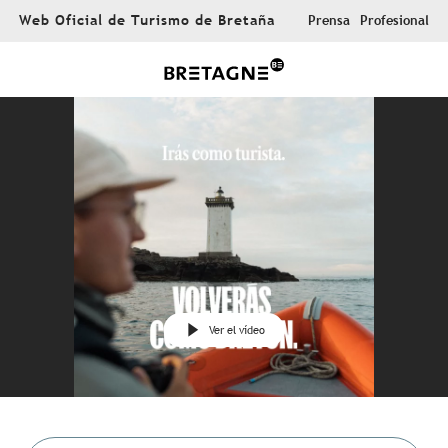
Aller
Web Oficial de Turismo de Bretaña
Prensa
Profesional
au
contenu
principal
Ver el vídeo