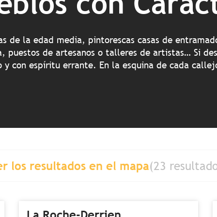
eblos con Carác
icas de la edad media, pintorescas casas de entrama
a, puestos de artesanos o talleres de artistas… Si d
y con espíritu errante. En la esquina de cada callej
er los resultados en el mapa
(23 resultad
La Roche-Derrien