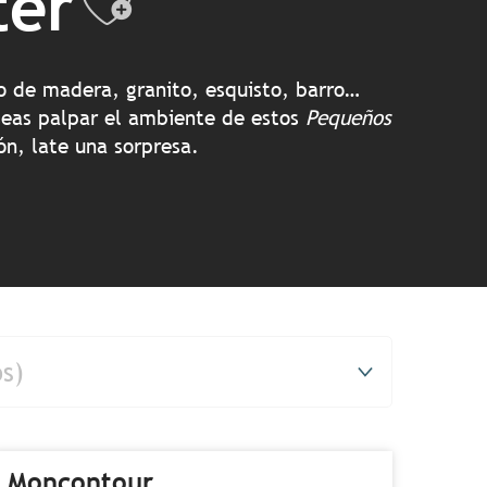
ter
Ajouter aux f
do de madera, granito, esquisto, barro…
eseas palpar el ambiente de estos
P
equeños
ón, late una sorpresa.
os)
Moncontour