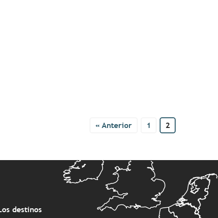
« Anterior
1
2
Los destinos