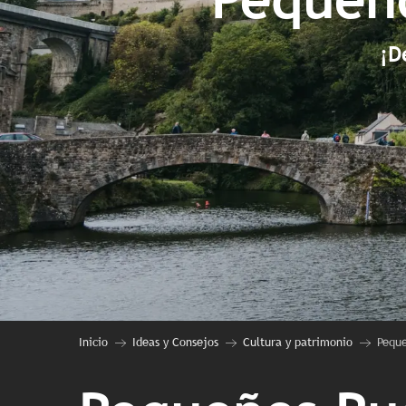
¡D
Inicio
Ideas y Consejos
Cultura y patrimonio
Peque