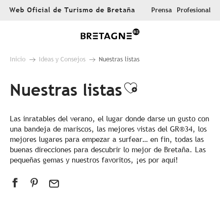
Aller
Web Oficial de Turismo de Bretaña
Prensa
Profesional
au
contenu
principal
Inicio
Ideas y Consejos
Nuestras listas
Nuestras listas
Ajouter aux 
Las inratables del verano, el lugar donde darse un gusto con
una bandeja de mariscos, las mejores vistas del GR®34, los
mejores lugares para empezar a surfear… en fin, todas las
buenas direcciones para descubrir lo mejor de Bretaña. Las
pequeñas gemas y nuestros favoritos, ¡es por aquí!