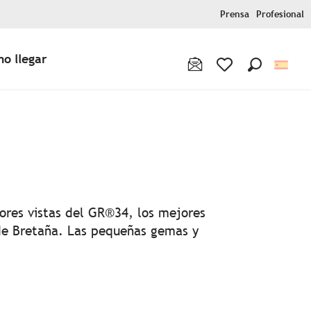
Prensa
Profesional
o llegar
Buscar
Voir les favoris
voris
jores vistas del GR®34, los mejores
 de Bretaña. Las pequeñas gemas y