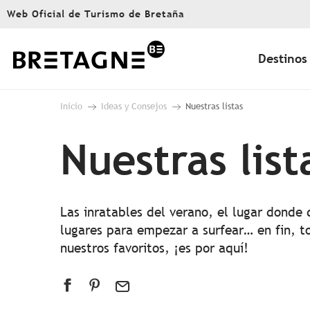
Aller
Web Oficial de Turismo de Bretaña
au
contenu
principal
Destinos
Inicio
Ideas y Consejos
Nuestras listas
Nuestras list
Las inratables del verano, el lugar donde
lugares para empezar a surfear… en fin, t
nuestros favoritos, ¡es por aquí!