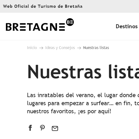
Aller
Web Oficial de Turismo de Bretaña
au
contenu
principal
Destinos
Inicio
Ideas y Consejos
Nuestras listas
Nuestras list
Las inratables del verano, el lugar donde
lugares para empezar a surfear… en fin, t
nuestros favoritos, ¡es por aquí!