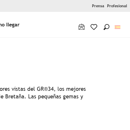
Prensa
Profesional
o llegar
Buscar
Voir les favoris
voris
jores vistas del GR®34, los mejores
 de Bretaña. Las pequeñas gemas y