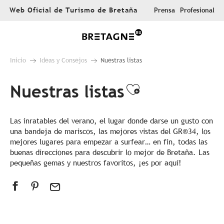
Aller
Web Oficial de Turismo de Bretaña
Prensa
Profesional
au
contenu
principal
Inicio
Ideas y Consejos
Nuestras listas
Nuestras listas
Ajouter aux 
Las inratables del verano, el lugar donde darse un gusto con
una bandeja de mariscos, las mejores vistas del GR®34, los
mejores lugares para empezar a surfear… en fin, todas las
buenas direcciones para descubrir lo mejor de Bretaña. Las
pequeñas gemas y nuestros favoritos, ¡es por aquí!