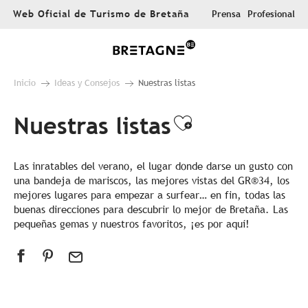
Aller
Web Oficial de Turismo de Bretaña
Prensa
Profesional
au
contenu
principal
Inicio
Ideas y Consejos
Nuestras listas
Nuestras listas
Ajouter aux 
Las inratables del verano, el lugar donde darse un gusto con
una bandeja de mariscos, las mejores vistas del GR®34, los
mejores lugares para empezar a surfear… en fin, todas las
buenas direcciones para descubrir lo mejor de Bretaña. Las
pequeñas gemas y nuestros favoritos, ¡es por aquí!