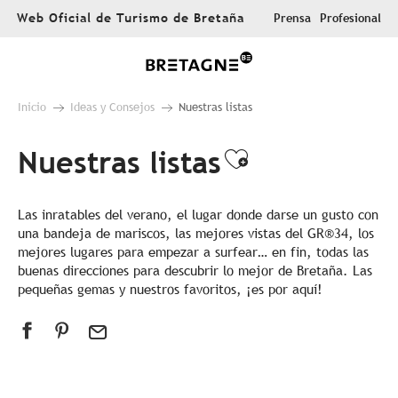
Aller
Web Oficial de Turismo de Bretaña
Prensa
Profesional
au
contenu
principal
Inicio
Ideas y Consejos
Nuestras listas
Nuestras listas
Ajouter aux 
Las inratables del verano, el lugar donde darse un gusto con
una bandeja de mariscos, las mejores vistas del GR®34, los
mejores lugares para empezar a surfear… en fin, todas las
buenas direcciones para descubrir lo mejor de Bretaña. Las
pequeñas gemas y nuestros favoritos, ¡es por aquí!