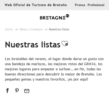
Aller
Web Oficial de Turismo de Bretaña
Prensa
Profesional
au
contenu
principal
Inicio
Ideas y Consejos
Nuestras listas
Nuestras listas
Ajouter aux 
Las inratables del verano, el lugar donde darse un gusto con
una bandeja de mariscos, las mejores vistas del GR®34, los
mejores lugares para empezar a surfear… en fin, todas las
buenas direcciones para descubrir lo mejor de Bretaña. Las
pequeñas gemas y nuestros favoritos, ¡es por aquí!