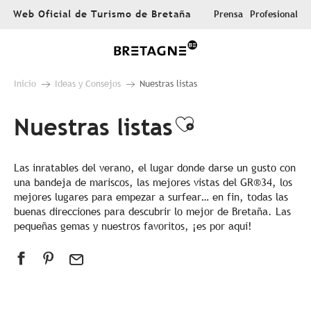
Aller
Web Oficial de Turismo de Bretaña
Prensa
Profesional
au
contenu
principal
Inicio
Ideas y Consejos
Nuestras listas
Nuestras listas
Ajouter aux 
Las inratables del verano, el lugar donde darse un gusto con
una bandeja de mariscos, las mejores vistas del GR®34, los
mejores lugares para empezar a surfear… en fin, todas las
buenas direcciones para descubrir lo mejor de Bretaña. Las
pequeñas gemas y nuestros favoritos, ¡es por aquí!