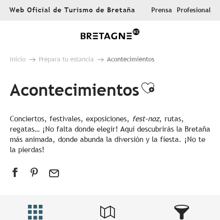
Aller
Web Oficial de Turismo de Bretaña
Prensa
Profesional
au
contenu
principal
Inicio
Prepara tu estancia
Acontecimientos
Acontecimientos
Ajouter au
Conciertos, festivales, exposiciones,
fest-noz
, rutas,
regatas… ¡No falta donde elegir! Aquí descubrirás la Bretaña
más animada, donde abunda la diversión y la fiesta. ¡No te
la pierdas!