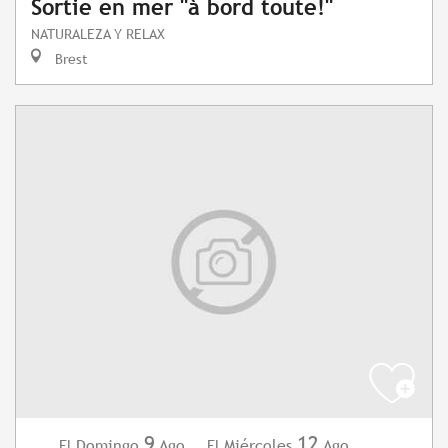
Sortie en mer "à bord toute!"
NATURALEZA Y RELAX
Brest
9
12
Domingo
Ago.
,
Miércoles
Ago.
,
...
El
El