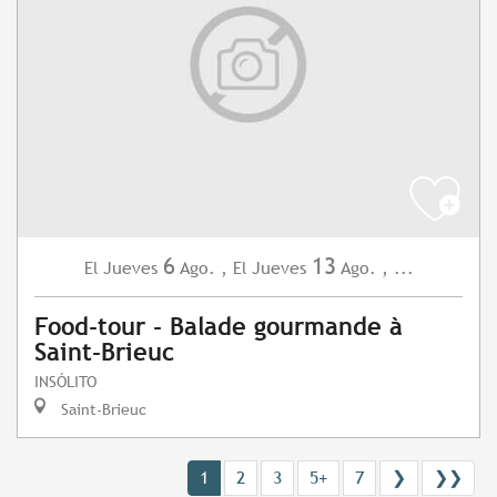
6
13
Jueves
Ago.
,
Jueves
Ago.
,
...
El
El
Food-tour - Balade gourmande à
Saint-Brieuc
INSÓLITO
Saint-Brieuc
1
2
3
5+
7
❯
❯❯