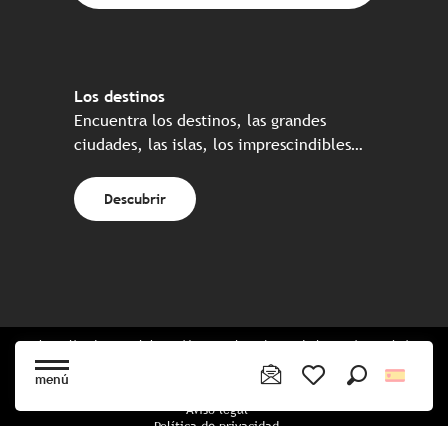
Los destinos
Encuentra los destinos, las grandes
ciudades, las islas, los imprescindibles…
Descubrir
Web realizada en colaboración con el conjunto de los socios turísticos
bretones
menú
Buscar
Voir les favoris
Aviso legal
Política de privacidad
Política de Cookies