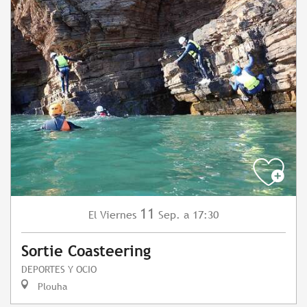
11
Viernes
Sep.
a 17:30
El
Sortie Coasteering
DEPORTES Y OCIO
Plouha