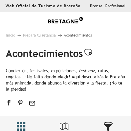
Aller
Web Oficial de Turismo de Bretaña
Prensa
Profesional
au
contenu
principal
Inicio
Prepara tu estancia
Acontecimientos
Acontecimientos
Ajouter au
Conciertos, festivales, exposiciones,
fest-noz
, rutas,
regatas… ¡No falta donde elegir! Aquí descubrirás la Bretaña
más animada, donde abunda la diversión y la fiesta. ¡No te
la pierdas!