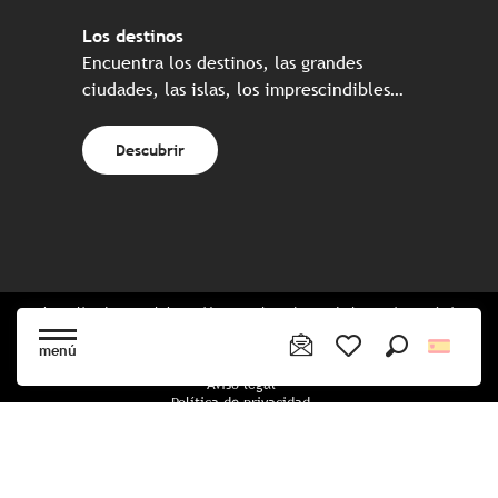
Los destinos
Encuentra los destinos, las grandes
ciudades, las islas, los imprescindibles…
Descubrir
Web realizada en colaboración con el conjunto de los socios turísticos
bretones
menú
Buscar
Voir les favoris
Aviso legal
Política de privacidad
Política de Cookies
Configuración de cookies
Reserva CGU
mapa del sitio