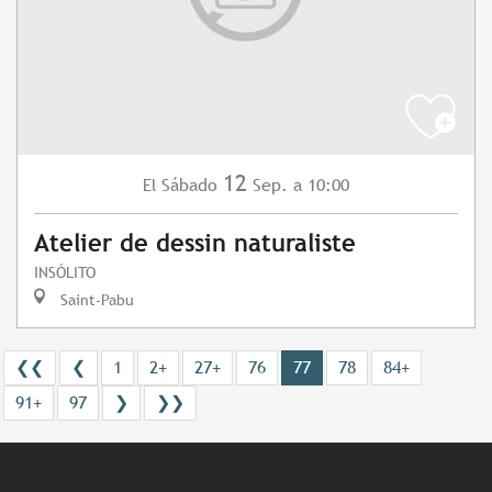
12
Sábado
Sep.
a 10:00
El
Atelier de dessin naturaliste
INSÓLITO
Saint-Pabu
❮❮
❮
1
2+
27+
76
77
78
84+
91+
97
❯
❯❯