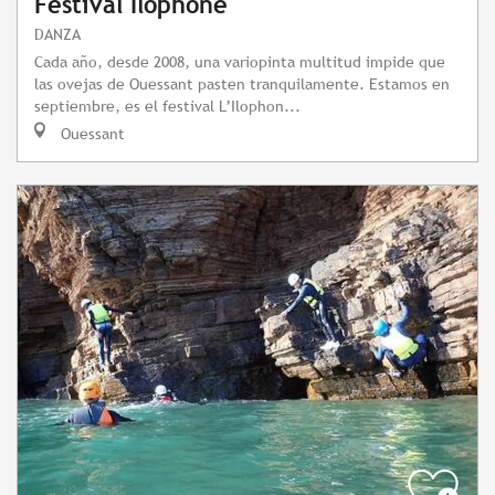
Festival Ilophone
DANZA
Cada año, desde 2008, una variopinta multitud impide que
las ovejas de Ouessant pasten tranquilamente. Estamos en
septiembre, es el festival L’Ilophon...
Ouessant