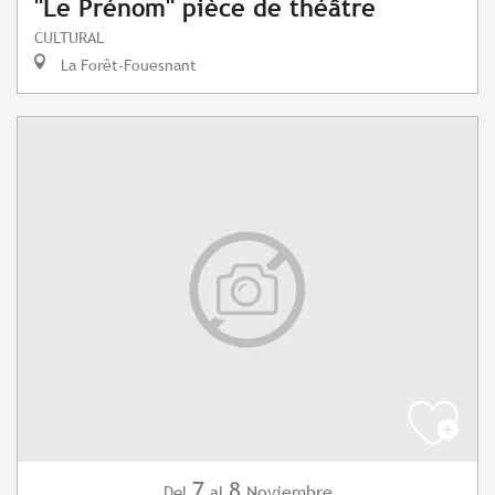
"Le Prénom" pièce de théâtre
CULTURAL
La Forêt-Fouesnant
7
8
Noviembre
Del
al