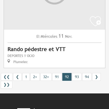
11
Miércoles
Nov.
El
Rando pédestre et VTT
DEPORTES Y OCIO
Plumelec
❮❮
❮
1
2+
32+
91
92
93
94
❯
❯❯