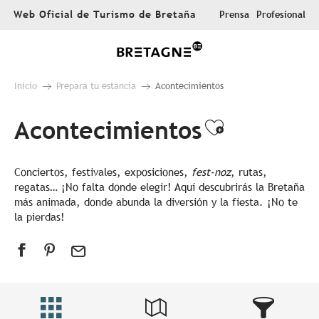
Aller
Web Oficial de Turismo de Bretaña
Prensa
Profesional
au
contenu
principal
Inicio
Prepara tu estancia
Acontecimientos
Acontecimientos
Ajouter au
Conciertos, festivales, exposiciones,
fest-noz
, rutas,
regatas… ¡No falta donde elegir! Aquí descubrirás la Bretaña
más animada, donde abunda la diversión y la fiesta. ¡No te
la pierdas!