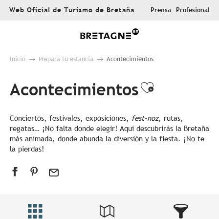
Aller
Web Oficial de Turismo de Bretaña
Prensa
Profesional
au
contenu
principal
Inicio
Prepara tu estancia
Acontecimientos
Acontecimientos
Ajouter au
Conciertos, festivales, exposiciones,
fest-noz
, rutas,
regatas… ¡No falta donde elegir! Aquí descubrirás la Bretaña
más animada, donde abunda la diversión y la fiesta. ¡No te
la pierdas!