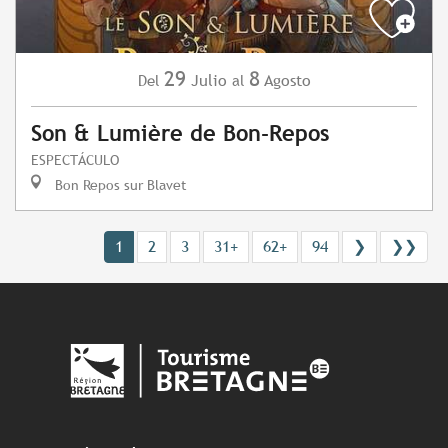
29
8
Julio
Agosto
Del
al
Son & Lumière de Bon-Repos
ESPECTÁCULO
Bon Repos sur Blavet
1
2
3
31+
62+
94
❯
❯❯