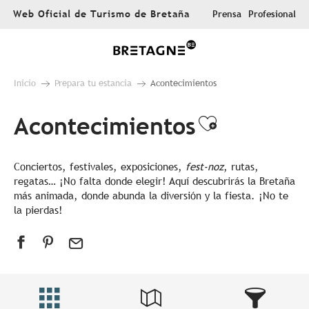
Aller
Web Oficial de Turismo de Bretaña
Prensa
Profesional
au
contenu
principal
Inicio
Prepara tu estancia
Acontecimientos
Acontecimientos
Ajouter au
Conciertos, festivales, exposiciones,
fest-noz
, rutas,
regatas… ¡No falta donde elegir! Aquí descubrirás la Bretaña
más animada, donde abunda la diversión y la fiesta. ¡No te
la pierdas!