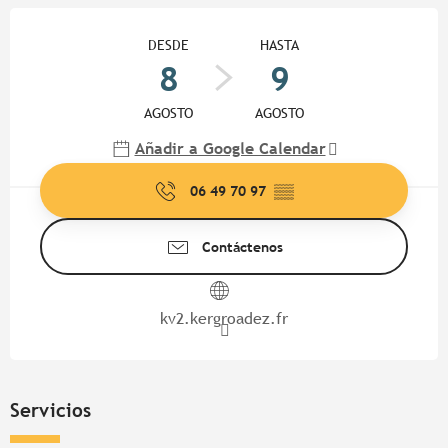
Horarios y datos de contacto
DESDE
HASTA
8
9
AGOSTO
AGOSTO
Añadir a Google Calendar
06 49 70 97
▒▒
Contáctenos
kv2.kergroadez.fr
Servicios