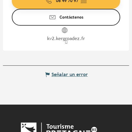
06 49 70 97
▒▒
Contáctenos
kv2.kergroadez.fr
Señalar un error