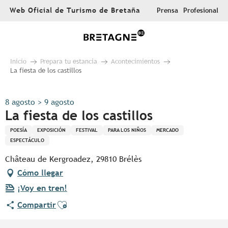
Aller
Web Oficial de Turismo de Bretaña
Prensa
Profesional
au
contenu
principal
Inicio
Prepara tu estancia
Acontecimientos
La fiesta de los castillos
8 agosto > 9 agosto
La fiesta de los castillos
POESÍA
EXPOSICIÓN
FESTIVAL
PARA LOS NIÑOS
MERCADO
ESPECTÁCULO
Château de Kergroadez, 29810 Brélès
Cómo llegar
¡Voy en tren!
Ajouter aux favoris
Compartir