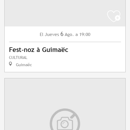
6
Jueves
Ago.
a 19:00
El
Fest-noz à Guimaëc
CULTURAL
Guimaëc