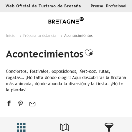
Aller
Web Oficial de Turismo de Bretaña
Prensa
Profesional
au
contenu
principal
Inicio
Prepara tu estancia
Acontecimientos
Acontecimientos
Ajouter au
Conciertos, festivales, exposiciones,
fest-noz
, rutas,
regatas… ¡No falta donde elegir! Aquí descubrirás la Bretaña
más animada, donde abunda la diversión y la fiesta. ¡No te
la pierdas!