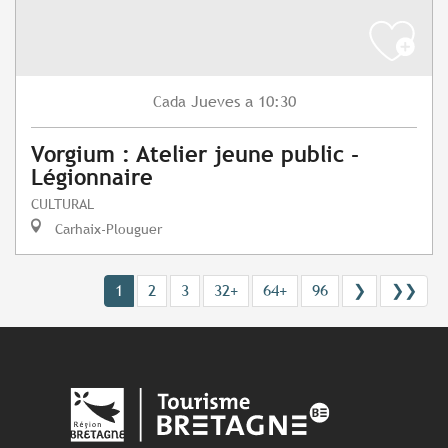
Jueves
a 10:30
Cada
Vorgium : Atelier jeune public -
Légionnaire
CULTURAL
Carhaix-Plouguer
1
2
3
32+
64+
96
❯
❯❯